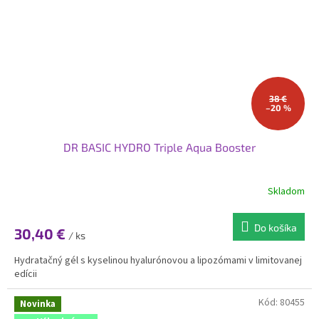
38 €
–20 %
DR BASIC HYDRO Triple Aqua Booster
Skladom
Do košíka
30,40 €
/ ks
Hydratačný gél s kyselinou hyalurónovou a lipozómami v limitovanej
edícii
Kód:
80455
Novinka