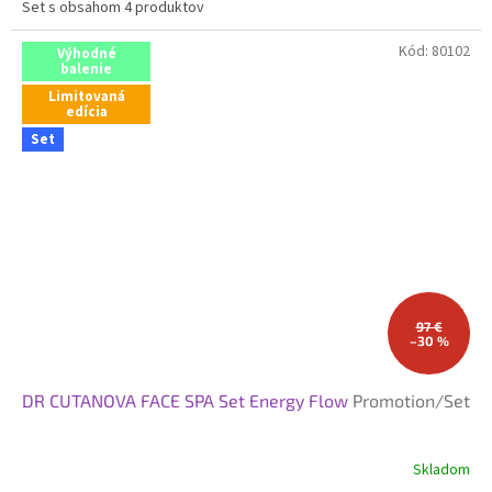
Set s obsahom 4 produktov
Kód:
80102
Výhodné
balenie
Limitovaná
edícia
Set
97 €
–30 %
DR CUTANOVA FACE SPA Set Energy Flow
Promotion/Set
Skladom