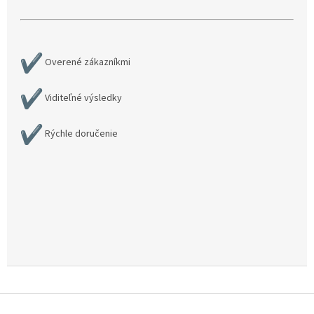
Overené zákazníkmi
Viditeľné výsledky
Rýchle doručenie
Z