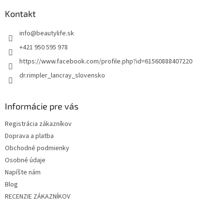
á
p
Kontakt
ä
t
info
@
beautylife.sk
i
+421 950 595 978
e
https://www.facebook.com/profile.php?id=61560888407220
dr.rimpler_lancray_slovensko
Informácie pre vás
Registrácia zákazníkov
Doprava a platba
Obchodné podmienky
Osobné údaje
Napíšte nám
Blog
RECENZIE ZÁKAZNÍKOV