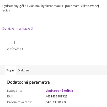
Hydratačný gél s kyselinou hyalurónovou a lipozómami v limitovanej
edícii
Detailné informácie
OPÝTAŤ SA
Popis
Diskusia
Dodatočné parametre
Kategória
:
Limitované edície
EAN
:
4031632989322
Produktová rada
:
BASIC HYDRO