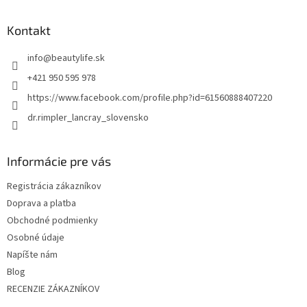
á
p
Kontakt
ä
t
info
@
beautylife.sk
i
+421 950 595 978
e
https://www.facebook.com/profile.php?id=61560888407220
dr.rimpler_lancray_slovensko
Informácie pre vás
Registrácia zákazníkov
Doprava a platba
Obchodné podmienky
Osobné údaje
Napíšte nám
Blog
RECENZIE ZÁKAZNÍKOV