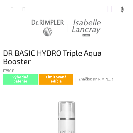
Prejsť
NÁKUP
na
obsah
KOŠÍK
DR BASIC HYDRO Triple Aqua
Booster
F750.P
Výhodné
Limitovaná
Značka:
Dr. RIMPLER
balenie
edícia