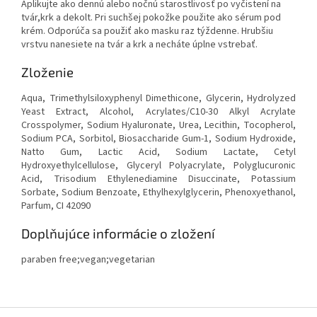
Aplikujte ako dennú alebo nočnú starostlivosť po vyčistení na
tvár,krk a dekolt. Pri suchšej pokožke použite ako sérum pod
krém. Odporúča sa použiť ako masku raz týždenne. Hrubšiu
vrstvu nanesiete na tvár a krk a necháte úplne vstrebať.
Zloženie
Aqua, Trimethylsiloxyphenyl Dimethicone, Glycerin, Hydrolyzed
Yeast Extract, Alcohol, Acrylates/C10-30 Alkyl Acrylate
Crosspolymer, Sodium Hyaluronate, Urea, Lecithin, Tocopherol,
Sodium PCA, Sorbitol, Biosaccharide Gum-1, Sodium Hydroxide,
Natto Gum, Lactic Acid, Sodium Lactate, Cetyl
Hydroxyethylcellulose, Glyceryl Polyacrylate, Polyglucuronic
Acid, Trisodium Ethylenediamine Disuccinate, Potassium
Sorbate, Sodium Benzoate, Ethylhexylglycerin, Phenoxyethanol,
Parfum, CI 42090
Doplňujúce informácie o zložení
paraben free;vegan;vegetarian
Z