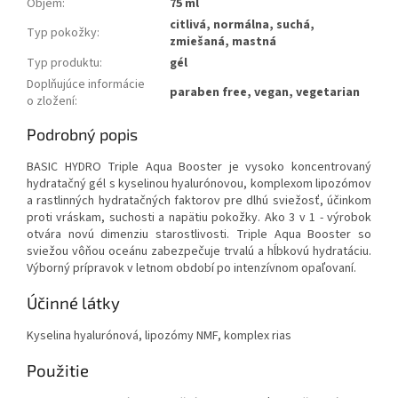
Objem
:
75 ml
citlivá, normálna, suchá,
Typ pokožky
:
zmiešaná, mastná
Typ produktu
:
gél
Doplňujúce informácie
paraben free, vegan, vegetarian
o zložení
:
Podrobný popis
BASIC HYDRO Triple Aqua Booster je vysoko koncentrovaný
hydratačný gél s kyselinou hyalurónovou, komplexom lipozómov
a rastlinných hydratačných faktorov pre dlhú sviežosť, účinkom
proti vráskam, suchosti a napätiu pokožky. Ako 3 v 1 - výrobok
otvára novú dimenziu starostlivosti. Triple Aqua Booster so
sviežou vôňou oceánu zabezpečuje trvalú a hĺbkovú hydratáciu.
Výborný prípravok v letnom období po intenzívnom opaľovaní.
Účinné látky
Kyselina hyalurónová, lipozómy NMF, komplex rias
Použitie