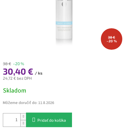
38 €
–20 %
38 €
–20 %
30,40 €
/ ks
24,72 € bez DPH
Jednotková
Skladom
cena:
Môžeme doručiť do:
11.8.2026
Pridať do košíka