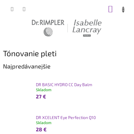
Prejsť
NÁKUP
na
obsah
KOŠÍK
Tónovanie pleti
Najpredávanejšie
DR BASIC HYDRO CC Day Balm
Skladom
27 €
DR XCELENT Eye Perfection Q10
Skladom
28 €