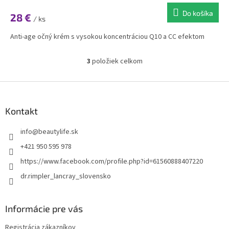
Do košíka
28 €
/ ks
Anti-age očný krém s vysokou koncentráciou Q10 a CC efektom
3
položiek celkom
O
v
l
Z
á
á
d
p
Kontakt
a
ä
c
t
info
@
beautylife.sk
i
i
e
+421 950 595 978
p
e
https://www.facebook.com/profile.php?id=61560888407220
r
v
dr.rimpler_lancray_slovensko
k
y
v
Informácie pre vás
ý
p
Registrácia zákazníkov