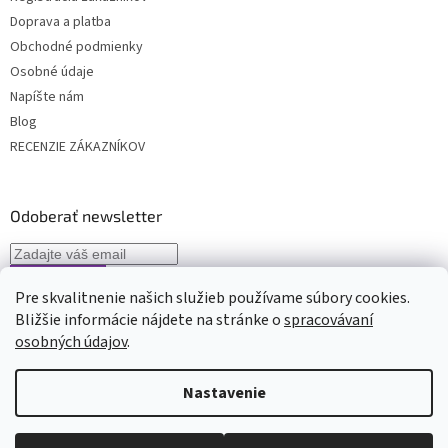
i
s
Doprava a platba
u
Obchodné podmienky
Osobné údaje
Napíšte nám
Blog
RECENZIE ZÁKAZNÍKOV
Odoberať newsletter
Pre skvalitnenie našich služieb používame súbory cookies.
Vložením e-mailu súhlasíte s
podmienkami spracovávania osobných
Bližšie informácie nájdete na stránke o
spracovávaní
údajov
osobných údajov
.
Nastavenie
Vytvoril Shoptet