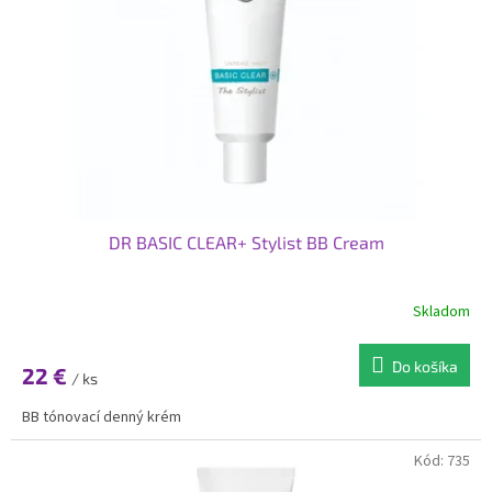
p
o
r
v
o
d
u
k
t
o
v
DR BASIC CLEAR+ Stylist BB Cream
Skladom
Do košíka
22 €
/ ks
BB tónovací denný krém
Kód:
735