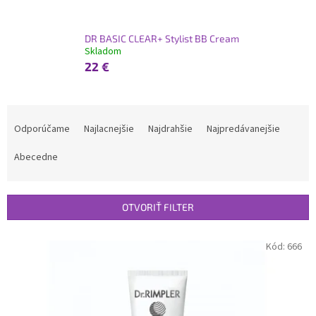
DR BASIC CLEAR+ Stylist BB Cream
Skladom
22 €
R
a
Odporúčame
Najlacnejšie
Najdrahšie
Najpredávanejšie
d
e
Abecedne
n
i
e
OTVORIŤ FILTER
p
r
V
Kód:
666
o
ý
d
p
u
i
k
s
t