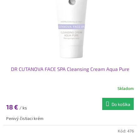
p
o
r
v
o
d
u
k
t
o
v
DR CUTANOVA FACE SPA Cleansing Cream Aqua Pure
Skladom
Do košíka
18 €
/ ks
Penivý čistiaci krém
Kód:
476