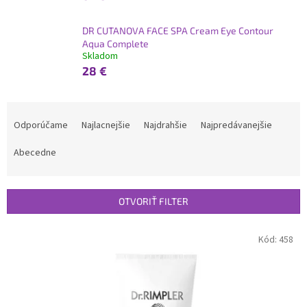
DR CUTANOVA FACE SPA Cream Eye Contour
Aqua Complete
Skladom
28 €
R
a
Odporúčame
Najlacnejšie
Najdrahšie
Najpredávanejšie
d
e
Abecedne
n
i
e
OTVORIŤ FILTER
p
r
V
Kód:
458
o
ý
d
p
u
i
k
s
t