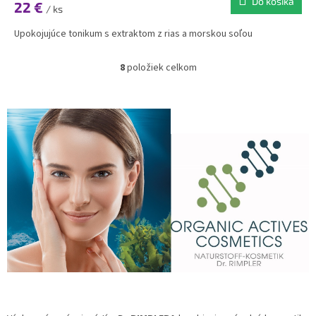
Do košíka
22 €
/ ks
Upokojujúce tonikum s extraktom z rias a morskou soľou
8
položiek celkom
O
v
l
á
d
a
c
i
e
p
r
v
k
y
v
ý
p
i
s