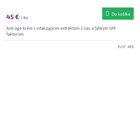
Do košíka
45 €
/ ks
Anti-age krém s vitalizujúcim extraktom z rias a ľahkým SPF
faktorom
Kód:
486