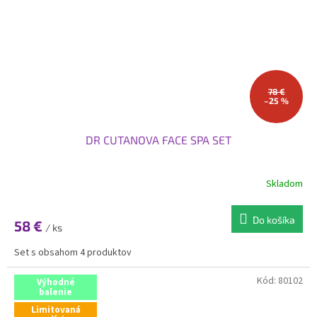
78 €
–25 %
DR CUTANOVA FACE SPA SET
Skladom
Do košíka
58 €
/ ks
Set s obsahom 4 produktov
Kód:
80102
Výhodné
balenie
Limitovaná