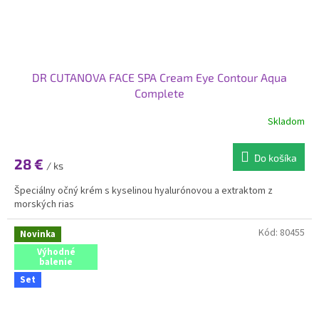
DR CUTANOVA FACE SPA Cream Eye Contour Aqua
Complete
Skladom
Do košíka
28 €
/ ks
Špeciálny očný krém s kyselinou hyalurónovou a extraktom z
morských rias
Kód:
80455
Novinka
Výhodné
balenie
Set