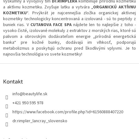
Výskumný a vývojový tím
Dr.RIMPLERA
kombinuje prírodnú kozmetiku
u
a aktívnu kozmetiku. Zvyšuje latku a vytvára „
ORGANICKÚ AKTÍVNU
KOZMETIKU
“. Prvýkrát je najcennejšia zložka organickej aktívnej
kozmetiky technologicky koncentrovaná a izolovaná - sú to peptidy z
buniek rias. V
CUTANOVA FACE SPA
nájdete len to najlepšie z toho -
vysoko čisté, izolované molekuly z extraktov z morských rias, ktoré sú
palivom a obrovským dodávateľom energie „prírodná energetická
banka“ pre kožné bunky, dodávajú im vlhkosť, podporujú
metabolizmus a poskytujú ochranu pred škodlivými vplyvmi. Je to
najnovšia technológia vo svete kozmetiky!
Z
á
p
Kontakt
ä
t
info
@
beautylife.sk
i
+421 950 595 978
e
https://www.facebook.com/profile.php?id=61560888407220
dr.rimpler_lancray_slovensko