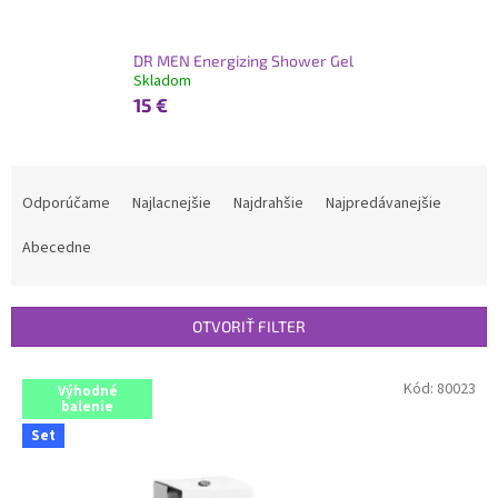
DR MEN Energizing Shower Gel
Skladom
15 €
R
a
Odporúčame
Najlacnejšie
Najdrahšie
Najpredávanejšie
d
e
Abecedne
n
i
e
OTVORIŤ FILTER
p
r
V
Kód:
80023
Výhodné
o
ý
balenie
d
p
Set
u
i
k
s
t