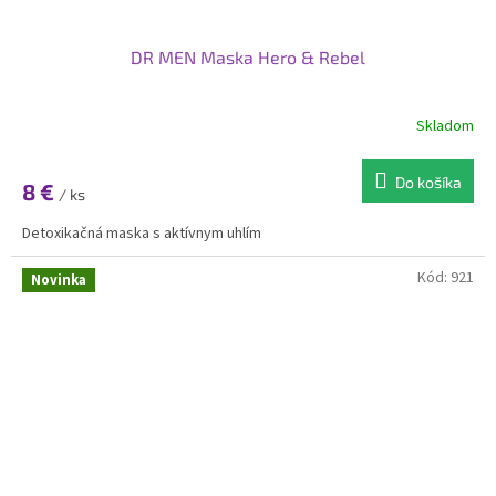
DR MEN Maska Hero & Rebel
Skladom
Do košíka
8 €
/ ks
Detoxikačná maska s aktívnym uhlím
Kód:
921
Novinka