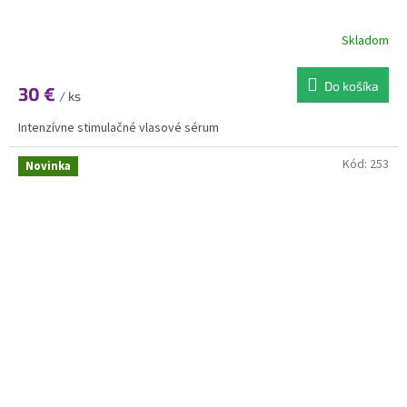
Skladom
Do košíka
30 €
/ ks
Intenzívne stimulačné vlasové sérum
Kód:
253
Novinka