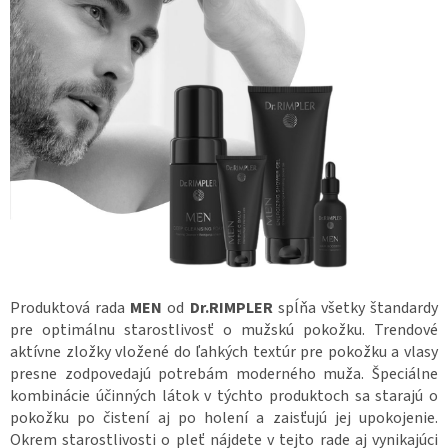
c
i
e
p
r
v
k
y
v
ý
p
i
s
u
Produktová rada
MEN
od
Dr.RIMPLER
spĺňa všetky štandardy
pre optimálnu starostlivosť o mužskú pokožku. Trendové
aktívne zložky vložené do ľahkých textúr pre pokožku a vlasy
presne zodpovedajú potrebám moderného muža. Špeciálne
kombinácie účinných látok v týchto produktoch sa starajú o
pokožku po čistení aj po holení a zaisťujú jej upokojenie.
Okrem starostlivosti o pleť nájdete v tejto rade aj vynikajúci