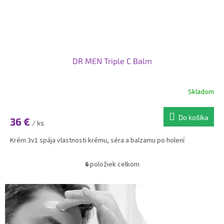
DR MEN Triple C Balm
Skladom
Do košíka
36 €
/ ks
Krém 3v1 spája vlastnosti krému, séra a balzamu po holení
6
položiek celkom
O
v
l
á
d
a