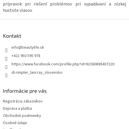
prípravok pri riešení problémov pri vypadávaní a nízkej
hustote vlasov.
Z
á
p
Kontakt
ä
t
info
@
beautylife.sk
i
+421 950 595 978
e
https://www.facebook.com/profile.php?id=61560888407220
dr.rimpler_lancray_slovensko
Informácie pre vás
Registrácia zákazníkov
Doprava a platba
Obchodné podmienky
Osobné údaje