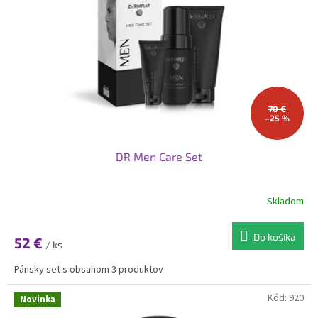
p
o
r
v
o
d
u
k
t
o
70 €
–25 %
v
DR Men Care Set
Skladom
Do košíka
52 €
/ ks
Pánsky set s obsahom 3 produktov
Kód:
920
Novinka