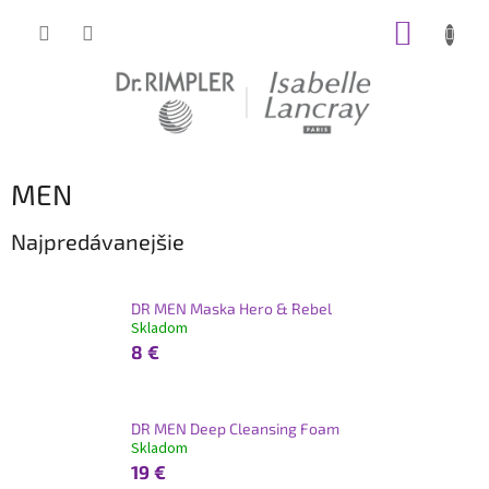
Prejsť
NÁKUP
na
obsah
KOŠÍK
MEN
Najpredávanejšie
DR MEN Maska Hero & Rebel
Skladom
8 €
DR MEN Deep Cleansing Foam
Skladom
19 €