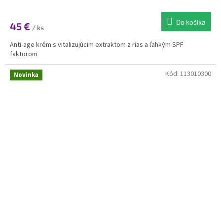
Do košíka
45 €
/ ks
Anti-age krém s vitalizujúcim extraktom z rias a ľahkým SPF
faktorom
Kód:
113010300
Novinka