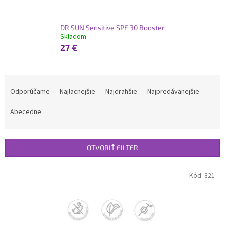
DR SUN Sensitive SPF 30 Booster
Skladom
27 €
R
a
Odporúčame
Najlacnejšie
Najdrahšie
Najpredávanejšie
d
e
Abecedne
n
i
e
OTVORIŤ FILTER
p
r
V
Kód:
821
o
ý
d
p
u
i
k
s
t