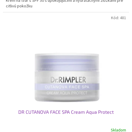
Krém na tvár s SPF 30 s upokojujúcimi a hydratačnými zložkami pre
citlivú pokožku
Kód:
481
DR CUTANOVA FACE SPA Cream Aqua Protect
Skladom