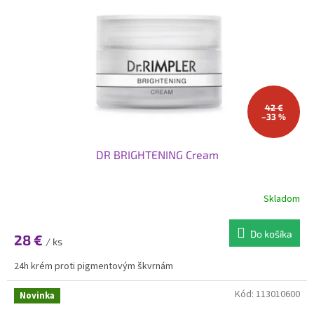
p
o
r
v
o
d
u
k
t
o
42 €
–33 %
v
DR BRIGHTENING Cream
Skladom
Do košíka
28 €
/ ks
24h krém proti pigmentovým škvrnám
Kód:
113010600
Novinka