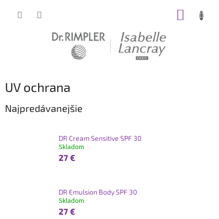
Prejsť
NÁKUP
na
obsah
KOŠÍK
UV ochrana
Najpredávanejšie
DR Cream Sensitive SPF 30
Skladom
27 €
DR Emulsion Body SPF 30
Skladom
27 €