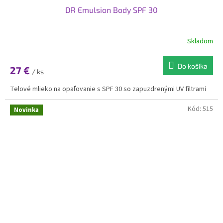
DR Emulsion Body SPF 30
Skladom
Do košíka
27 €
/ ks
Telové mlieko na opaľovanie s SPF 30 so zapuzdrenými UV filtrami
Kód:
515
Novinka