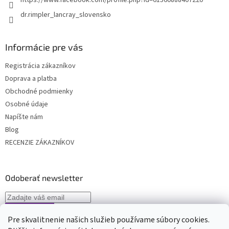
y
v
dr.rimpler_lancray_slovensko
ý
p
i
Informácie pre vás
s
u
Registrácia zákazníkov
Doprava a platba
Obchodné podmienky
Osobné údaje
Napíšte nám
Blog
RECENZIE ZÁKAZNÍKOV
Odoberať newsletter
Pre skvalitnenie našich služieb používame súbory cookies.
Vložením e-mailu súhlasíte s
podmienkami spracovávania osobných