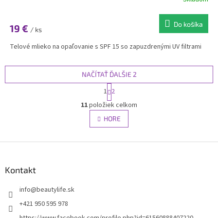
Do košíka
19 €
/ ks
Telové mlieko na opaľovanie s SPF 15 so zapuzdrenými UV filtrami
NAČÍTAŤ ĎALŠIE 2
S
1
2
t
O
r
11
položiek celkom
v
á
l
HORE
n
á
k
d
o
v
Z
a
a
c
á
n
i
p
Kontakt
i
e
ä
e
p
t
info
@
beautylife.sk
r
i
v
+421 950 595 978
e
k
https://www.facebook.com/profile.php?id=61560888407220