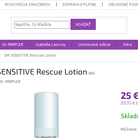
REGISTRÁCIA ZÁKAZNÍKOV
DOPRAVA A PLATBA
OBCHODNÉ POD
HĽADAŤ
Dr. RIMPLER
Isabelle Lancray
Limitované edície
Séra
DR SENSITIVE Rescue Lotion
SENSITIVE Rescue Lotion
466
Dr. RIMPLER
25 
20,33 € 
Jednotk
Skla
cena:
Môžeme d