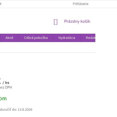
MIENKY
OSOBNÉ ÚDAJE
NAPÍŠTE NÁM
Prihlásenie
BLOG
RECENZIE 
NÁKUPNÝ
Prázdny košík
KOŠÍK
Akné
Citlivá pokožka
Hydratácia
Redukcia vrások
€
/ ks
bez DPH
ová
dom
oručiť do:
13.8.2026