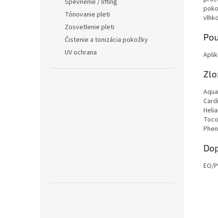
Spevnenie / lifting
poko
Tónovanie pleti
vlhk
Zosvetlenie pleti
Pou
Čistenie a tonizácia pokožky
UV ochrana
Apli
Zlo
Aqua
Card
Heli
Toco
Phen
Dop
EO/P