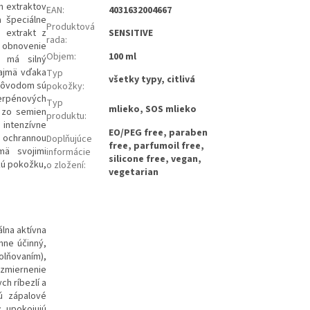
h extraktov
EAN
:
4031632004667
a špeciálne
Produktová
, extrakt z
SENSITIVE
rada
:
a obnovenie
Objem
:
100 ml
o má silný
najmä vďaka
Typ
všetky typy, citlivá
 Dôvodom sú
pokožky
:
terpénových
Typ
mlieko, SOS mlieko
j zo semien
produktu
:
 intenzívne
EO/PEG free, paraben
u ochrannou
Doplňujúce
free, parfumoil free,
mä svojimi
informácie
silicone free, vegan,
kú pokožku,
o zložení
:
vegetarian
álna aktívna
mne účinný,
lňovaním),
miernenie
ch ríbezlí a
ú zápalové
; upokojujú