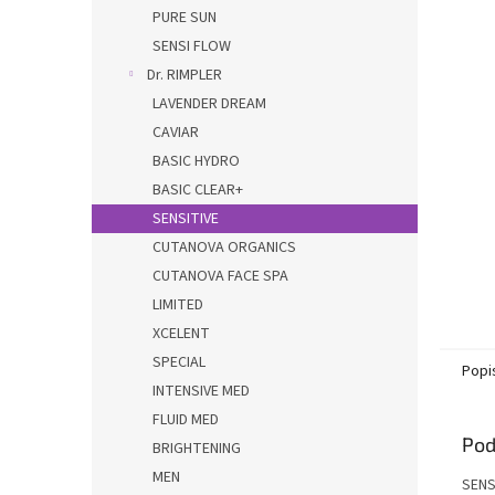
PURE SUN
SENSI FLOW
Dr. RIMPLER
LAVENDER DREAM
CAVIAR
BASIC HYDRO
BASIC CLEAR+
SENSITIVE
CUTANOVA ORGANICS
CUTANOVA FACE SPA
LIMITED
XCELENT
SPECIAL
Popi
INTENSIVE MED
FLUID MED
Pod
BRIGHTENING
MEN
SENS