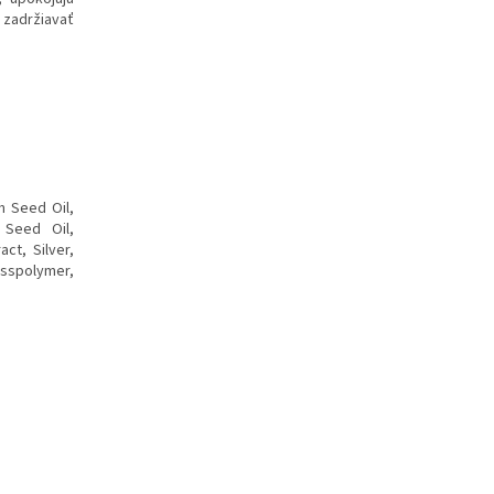
zadržiavať
m Seed Oil,
 Seed Oil,
ct, Silver,
sspolymer,