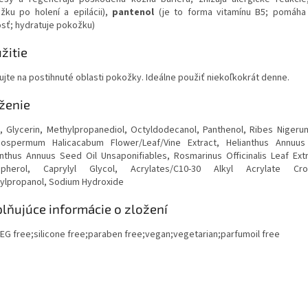
žku po holení a epilácii),
pantenol
(je to forma vitamínu B5; pomáha 
osť; hydratuje pokožku)
žitie
kujte na postihnuté oblasti pokožky. Ideálne použiť niekoľkokrát denne.
ženie
, Glycerin, Methylpropanediol, Octyldodecanol, Panthenol, Ribes Nigeru
iospermum Halicacabum Flower/Leaf/Vine Extract, Helianthus Annuus
anthus Annuus Seed Oil Unsaponifiables, Rosmarinus Officinalis Leaf Extra
pherol, Caprylyl Glycol, Acrylates/C10-30 Alkyl Acrylate Cro
ylpropanol, Sodium Hydroxide
lňujúce informácie o zložení
EG free;silicone free;paraben free;vegan;vegetarian;parfumoil free