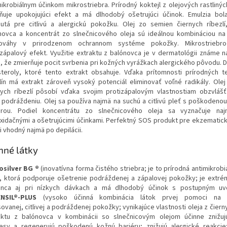
mikrobiálnym účinkom mikrostriebra. Prírodný koktejl z olejových rastlinýc
lňuje upokojujúci efekt a má dlhodobý ošetrujúci účinok. Emulzia bol
nutá pre citlivú a alergickú pokožku. Olej zo semien čiernych ríbezlí
novca a koncentrát zo slnečnicového oleja sú ideálnou kombináciou n
ováhy v prirodzenom ochrannom systéme pokožky. Mikrostriebr
izápalový efekt. Využitie extraktu z balónovca je v dermatológii známe 
, že zmierňuje pocit svrbenia pri kožných vyrážkach alergického pôvodu.
steroly, ktoré tento extrakt obsahuje. Vďaka prítomnosti prírodných 
lín má extrakt zároveň vysoký potenciál eliminovať voľné radikály. Ole
nych ríbezlí pôsobí vďaka svojim protizápalovým vlastnostiam obzvlášť
i podráždeniu. Olej sa používa najmä na suchú a citlivú pleť s poškodeno
érou. Podiel koncentrátu zo slnečnicového oleja sa vyznačuje naj
oxidačnými a ošetrujúcimi účinkami. Perfektný SOS produkt pre ekzematic
i vhodný najmä po depilácii.
nné látky
osilver BG ®
(inovatívna forma čistého striebra; je to prírodná antimikrobi
a, ktorá podporuje ošetrenie podráždenej a zápalovej pokožky; je extré
nca aj pri nízkych dávkach a má dlhodobý účinok s postupným uvo
NSIL®-PLUS
(vysoko účinná kombinácia látok prvej pomoci na z
ovanej, citlivej a podráždenej pokožky; vynikajúce vlastnosti oleja z čierny
aktu z balónovca v kombinácii so slnečnicovým olejom účinne znižuj
esy a regenerujú poškodenú kožnú bariéru; znižujú alergické reakcie