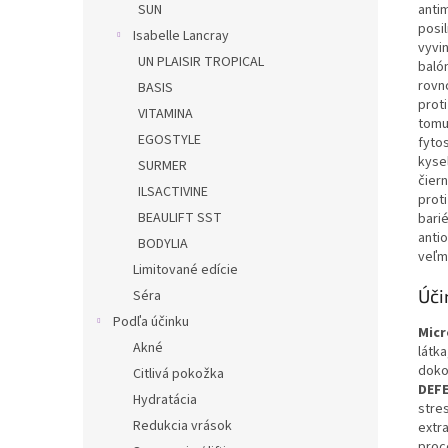
SUN
anti
posi
Isabelle Lancray
vyvi
UN PLAISIR TROPICAL
baló
rovn
BASIS
prot
VITAMINA
tomu
EGOSTYLE
fyto
kyse
SURMER
čier
ILSACTIVINE
prot
BEAULIFT SST
bari
anti
BODYLIA
veľm
Limitované edície
Úči
Séra
Podľa účinku
Micr
Akné
látk
doko
Citlivá pokožka
DEFE
Hydratácia
stres
Redukcia vrások
extr
proc