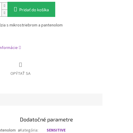
Pridať do košíka
zia s mikrostriebrom a pantenolom
informácie
OPÝTAŤ SA
Dodatočné parametre
antenolom a
Kategória
:
SENSITIVE