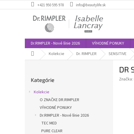
Prejsť
+421 950 595 978
info@beautylife.sk
na
obsah
Dr.RIMPLER - Nové línie 2026
VÝHODNÉ PONUKY
Domov
Kolekcie
Dr. RIMPLER
SENSITIVE
B
DR 
o
Preskočiť
č
Značka:
Kategórie
kategórie
n
ý
Kolekcie
p
O ZNAČKE DR.RIMPLER
a
VÝHODNÉ PONUKY
n
e
Dr.RIMPLER - Nové línie 2026
l
TEC MED
PURE CLEAR