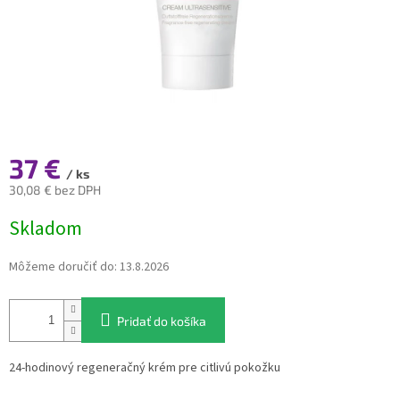
37 €
/ ks
30,08 € bez DPH
Jednotková
Skladom
cena:
Môžeme doručiť do:
13.8.2026
Pridať do košíka
24-hodinový regeneračný krém pre citlivú pokožku