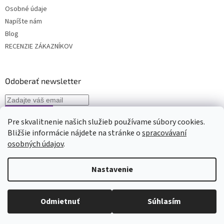
Osobné údaje
Napíšte nám
Blog
RECENZIE ZÁKAZNÍKOV
Odoberať newsletter
Pre skvalitnenie našich služieb používame súbory cookies.
Vložením e-mailu súhlasíte s
podmienkami spracovávania osobných
Bližšie informácie nájdete na stránke o
spracovávaní
údajov
osobných údajov
.
Nastavenie
Vytvoril Shoptet
Odmietnuť
Súhlasím
Copyright 2026
Beautylife.sk
. Všetky práva vyhradené.