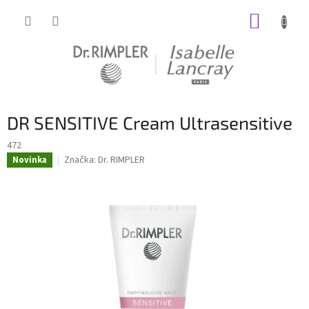
Prejsť
NÁKUP
na
obsah
KOŠÍK
DR SENSITIVE Cream Ultrasensitive
472
Značka:
Dr. RIMPLER
Novinka