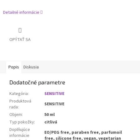
Detailné informácie
OPÝTAŤ SA
Popis
Diskusia
Dodatočné parametre
Kategória
:
SENSITIVE
Produktová
SENSITIVE
rada
:
Objem
:
50 ml
Typ pokožky
:
citlivá
Doplňujúce
EO/PEG free, paraben free, parfumoil
informácie
free, silicone free, vegan, vegetarian