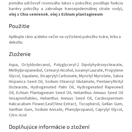
pomáha udržovať rovnováhu tukov v pokožke; posilňuje funkciu
bariéry pokožky a zabraňuje transepidermálnej strate vody),
olej z Chia semienok
,
olej z Echium plantagineum
Použitie
Aplikujte ráno a/alebo večer na vyčistenú pokožku tváre, krku a
dekoltu.
Zloženie
Aqua, Octyldodecanol, Polyglyceryl-2 Dipolyhydroxystearate,
Methylpropanediol, Cetearyl Alcohol, Isoamyl Laurate, Propylene
Glycol, Squalane, Dicaprylyl Carbonate, Myristyl Myristate, Salvia
Hispanica Seed Oil, Sodium Stearoyl Glutamate, Pentaerythrityl
Distearate, Hydrogenated Palm Oil, Hydrogenated Rapeseed
Oil, Echium Plantagineum Seed Oil, Helianthus Annuus Seed Oil
Unsaponifiables, Helianthus Annuus Seed Oil, Cardiospermum
Halicacabum Flower/Leaf/Vine Extract, Tocopherol, Gellan Gum,
Xanthan Gum, Sodium Anisate, Phenylpropanol, Caprylyl Glycol,
Citric Acid
Doplňujúce informácie o zložení