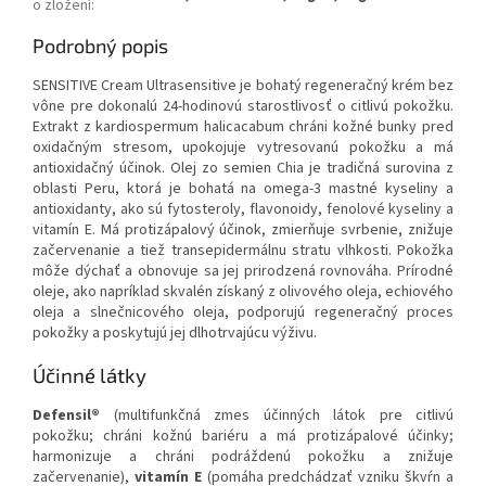
o zložení
:
Podrobný popis
SENSITIVE Cream Ultrasensitive je bohatý regeneračný krém bez
vône pre dokonalú 24-hodinovú starostlivosť o citlivú pokožku.
Extrakt z kardiospermum halicacabum chráni kožné bunky pred
oxidačným stresom, upokojuje vytresovanú pokožku a má
antioxidačný účinok. Olej zo semien Chia je tradičná surovina z
oblasti Peru, ktorá je bohatá na omega-3 mastné kyseliny a
antioxidanty, ako sú fytosteroly, flavonoidy, fenolové kyseliny a
vitamín E. Má protizápalový účinok, zmierňuje svrbenie, znižuje
začervenanie a tiež transepidermálnu stratu vlhkosti. Pokožka
môže dýchať a obnovuje sa jej prirodzená rovnováha. Prírodné
oleje, ako napríklad skvalén získaný z olivového oleja, echiového
oleja a slnečnicového oleja, podporujú regeneračný proces
pokožky a poskytujú jej dlhotrvajúcu výživu.
Účinné látky
Defensil®
(multifunkčná zmes účinných látok pre citlivú
pokožku; chráni kožnú bariéru a má protizápalové účinky;
harmonizuje a chráni podráždenú pokožku a znižuje
začervenanie),
vitamín E
(pomáha predchádzať vzniku škvŕn a