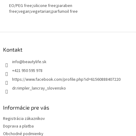
EO/PEG free;silicone free;paraben
free;vegan;vegetarian;parfumoil free
Z
á
p
Kontakt
ä
t
info
@
beautylife.sk
i
+421 950 595 978
e
https://www.facebook.com/profile.php?id=61560888407220
dr.rimpler_lancray_slovensko
Informácie pre vás
Registrácia zákazníkov
Doprava a platba
Obchodné podmienky