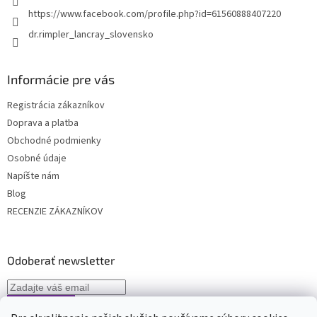
e
https://www.facebook.com/profile.php?id=61560888407220
dr.rimpler_lancray_slovensko
Informácie pre vás
Registrácia zákazníkov
Doprava a platba
Obchodné podmienky
Osobné údaje
Napíšte nám
Blog
RECENZIE ZÁKAZNÍKOV
Odoberať newsletter