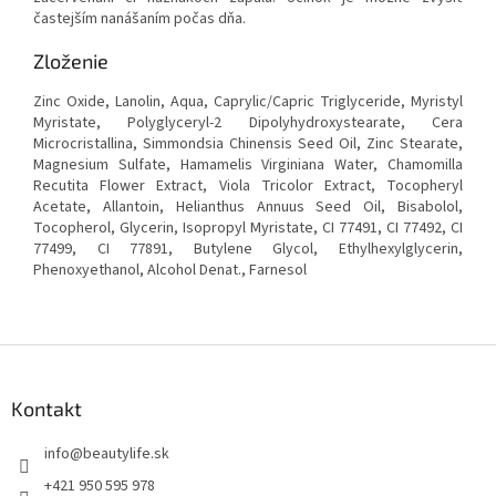
častejším nanášaním počas dňa.
Zloženie
Zinc Oxide, Lanolin, Aqua, Caprylic/Capric Triglyceride, Myristyl
Myristate, Polyglyceryl-2 Dipolyhydroxystearate, Cera
Microcristallina, Simmondsia Chinensis Seed Oil, Zinc Stearate,
Magnesium Sulfate, Hamamelis Virginiana Water, Chamomilla
Recutita Flower Extract, Viola Tricolor Extract, Tocopheryl
Acetate, Allantoin, Helianthus Annuus Seed Oil, Bisabolol,
Tocopherol, Glycerin, Isopropyl Myristate, CI 77491, CI 77492, CI
77499, CI 77891, Butylene Glycol, Ethylhexylglycerin,
Phenoxyethanol, Alcohol Denat., Farnesol
Z
á
p
Kontakt
ä
t
info
@
beautylife.sk
i
+421 950 595 978