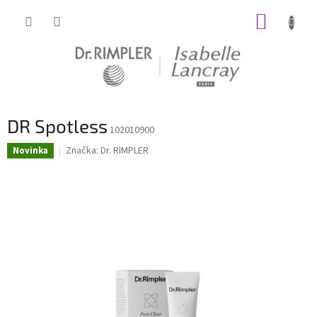
Prejsť
NÁKUP
na
obsah
KOŠÍK
DR Spotless
102010900
Značka:
Dr. RIMPLER
Novinka