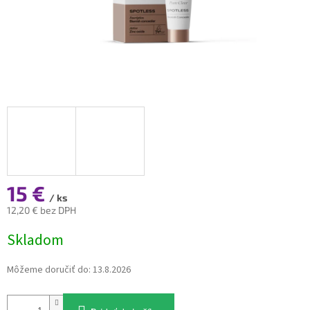
15 €
/ ks
12,20 € bez DPH
Jednotková
Skladom
cena:
Môžeme doručiť do:
13.8.2026