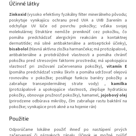
Účinné látky
Zinkoxid
(vysoko efektívny fyzikálny filter minerálneho pôvodu;
poskytuje vynikajúcu ochranu pred UVA a UVB žiarením a
odchyľuje UV lúče od povrchu pokožky; vďaka svojej
molekulárnej štruktúre nemôže preniknúť cez pokožku, čo
pomáha predchádzať alergickým reakciám a kontaktnej
dermatitíde; má silné antibakteriálne a antiseptické účinky),
bisabolol
(hlavná aktívna zložka harmančeka; má protizápalové,
antibakteriálne a protidráždivé vlastnosti a pomáha chrániť
pokožku pred stresovými faktormi prostredia; má upokojujúcu
vlastnosť pri znižovaní začervenania pokožky),
vitamín E
(pomáha predchádzať vzniku škvŕn a pomáha udržovať olejovú
rovnováhu v pokožke; posilňuje funkciu bariéry pokožky a
zabraňuje transepidermálnej strate vody) ,
kamilka
(protizápalové a upokojujúce vlastnosti, zlepšuje hydratáciu
pokožky, obnovuje pružnosť pokožky), hamamel,
jojobový olej
(prirodzene odbúrava mikróby, čím zabraňuje rastu baktérií na
pokožke; vynikajúce proti akné a na hojenie rán)
Použitie
Odporúčame lokálne použiť ihneď po nastúpení prvých
začervenaní či náznakoch zápalu. Účinok je možné zvýšiť