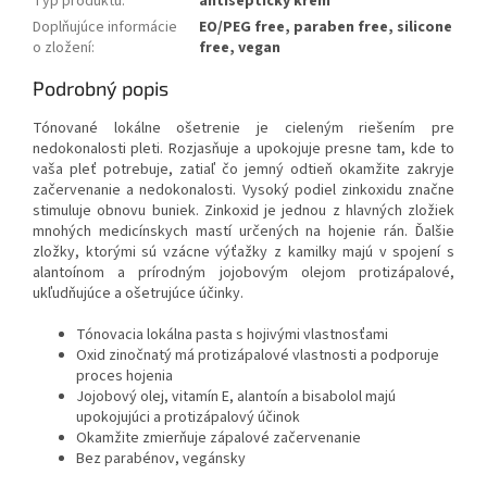
Typ produktu
:
antiseptický krém
Doplňujúce informácie
EO/PEG free, paraben free, silicone
o zložení
:
free, vegan
Podrobný popis
Tónované lokálne ošetrenie je cieleným riešením pre
nedokonalosti pleti. Rozjasňuje a upokojuje presne tam, kde to
vaša pleť potrebuje, zatiaľ čo jemný odtieň okamžite zakryje
začervenanie a nedokonalosti. Vysoký podiel zinkoxidu značne
stimuluje obnovu buniek. Zinkoxid je jednou z hlavných zložiek
mnohých medicínskych mastí určených na hojenie rán. Ďalšie
zložky, ktorými sú vzácne výťažky z kamilky majú v spojení s
alantoínom a prírodným jojobovým olejom protizápalové,
ukľudňujúce a ošetrujúce účinky.
Tónovacia lokálna pasta s hojivými vlastnosťami
Oxid zinočnatý má protizápalové vlastnosti a podporuje
proces hojenia
Jojobový olej, vitamín E, alantoín a bisabolol majú
upokojujúci a protizápalový účinok
Okamžite zmierňuje zápalové začervenanie
Bez parabénov, vegánsky