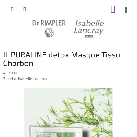
Prejsť
NÁKUP
na
obsah
KOŠÍK
IL PURALINE detox Masque Tissu
Charbon
4.15000
Značka:
Isabelle Lancray