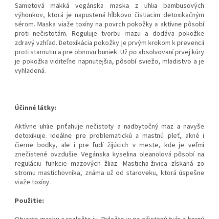
Sametová mäkká vegánska maska z uhlia bambusových
výhonkov, ktorá je napustená hĺbkovo čistiacim detoxikačným
sérom. Maska viaže toxíny na povrch pokožky a aktívne pôsobí
proti nečistotám. Reguluje tvorbu mazu a dodáva pokožke
zdravý vzhľad. Detoxikácia pokožky je prvým krokom k prevencii
proti starnutiu a pre obnovu buniek. Už po absolvovaní prvej kúry
je pokožka viditeľne napnutejšia, pôsobí sviežo, mladistvo a je
vyhladená.
Účinné látky:
Aktívne uhlie priťahuje nečistoty a nadbytočný maz a navyše
detoxikuje. Ideálne pre problematickú a mastnú pleť, akné i
čierne bodky, ale i pre ľudí žijúcich v meste, kde je veľmi
znečistené ovzdušie. Vegánska kyselina oleanolová pôsobí na
reguláciu funkcie mazových žliaz. Masticha-živica získaná zo
stromu mastichovníka, známa už od staroveku, ktorá úspešne
viaže toxíny.
Použitie: