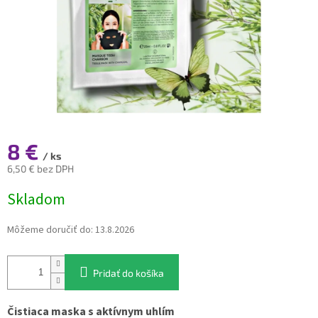
8 €
/ ks
6,50 € bez DPH
Jednotková
Skladom
cena:
Môžeme doručiť do:
13.8.2026
Pridať do košíka
Čistiaca maska s aktívnym uhlím