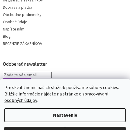
Registrácia zákazníkov
Doprava a platba
Obchodné podmienky
Osobné údaje
Napíšte nám
Blog
RECENZIE ZÁKAZNÍKOV
Odoberať newsletter
Pre skvalitnenie našich služieb používame súbory cookies.
Vložením e-mailu súhlasíte s
podmienkami spracovávania osobných
Bližšie informácie nájdete na stránke o
spracovávaní
údajov
osobných údajov
.
Nastavenie
Vytvoril Shoptet