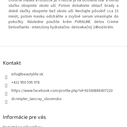
Otvorte masku a rozložte ju. Priložte ju na očistenú tvár a hornú
slučku obopnite okolo uší. Potom dotiahnite oblasť brady a
dolné slučky obopnite tiež okolo uší. Nechajte pôsobiť cca 15
minút, potom masku odstráňte a zvyšné serum vmasírujte do
pokožky. Následne použite krém PURALINE detox Creme
Detoxifiante - intenzívny hydratačno- detoxikačný 24hod.krém.
Z
á
p
Kontakt
ä
t
info
@
beautylife.sk
i
+421 950 595 978
e
https://www.facebook.com/profile.php?id=61560888407220
dr.rimpler_lancray_slovensko
Informácie pre vás