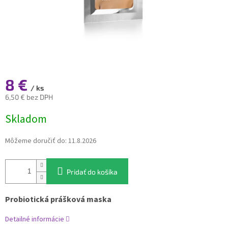
8 €
/ ks
6,50 € bez DPH
Jednotková
Skladom
cena:
Môžeme doručiť do:
11.8.2026
Pridať do košíka
Probiotická
prášková
maska
Detailné informácie