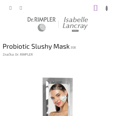
Prejsť
NÁKUP
na
obsah
KOŠÍK
Probiotic Slushy Mask
308
Značka:
Dr. RIMPLER