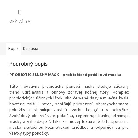
OPÝTAŤ SA
Popis
Diskusia
Podrobný popis
PROBIOTIC SLUSHY MASK - probiotická prášková maska
Táto inovatívna probiotická penová maska ​​sleduje súčasný
trend udržiavania a obnovy zdravej kožnej flóry.
Komplex
probiotických účinných látok, ako červené riasy a mliečne kyslé
baktérie znižujú stres, posilňujú prirodzenú obranyschopnosť
pokožky a stimulujú vlastnú tvorbu kolagénu v pokožke.
Avokádový olej vyživuje pokožku, regeneruje bunky, eliminuje
vrásky a vyhladzuje. Vďaka krémovej textúre je táto špeciálna
maska skutočnou kozmetickou lahôdkou a odporúča sa pre
všetky typy pokožky.