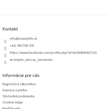
Z
á
p
Kontakt
ä
t
info
@
beautylife.sk
i
+421 950 595 978
e
https://www.facebook.com/profile.php?id=61560888407220
dr.rimpler_lancray_slovensko
Informácie pre vás
Registrácia zákazníkov
Doprava a platba
Obchodné podmienky
Osobné údaje
Napíšte nám