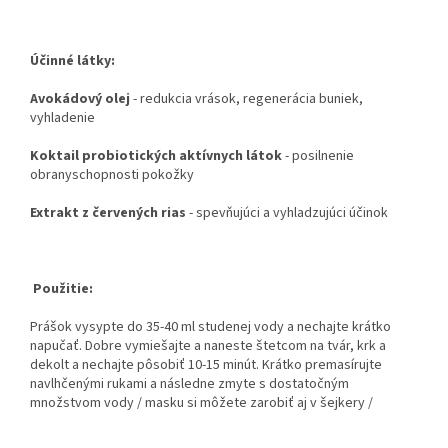
Účinné látky:
Avokádový olej
- redukcia vrások, regenerácia buniek,
vyhladenie
Koktail probiotických aktívnych látok
- posilnenie
obranyschopnosti pokožky
Extrakt z červených rias
- spevňujúci a vyhladzujúci účinok
Použitie:
Prášok vysypte do 35-40 ml studenej vody a nechajte krátko
napučať. Dobre vymiešajte a naneste štetcom na tvár, krk a
dekolt a nechajte pôsobiť 10-15 minút. Krátko premasírujte
navlhčenými rukami a následne zmyte s dostatočným
množstvom vody / masku si môžete zarobiť aj v šejkery /