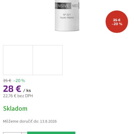
35 €
–20 %
35 €
–20 %
28 €
/ ks
22,76 € bez DPH
Jednotková
Skladom
cena:
Môžeme doručiť do:
13.8.2026