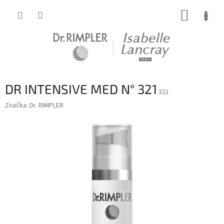
Prejsť
NÁKUP
na
obsah
KOŠÍK
DR INTENSIVE MED N° 321
321
Značka:
Dr. RIMPLER