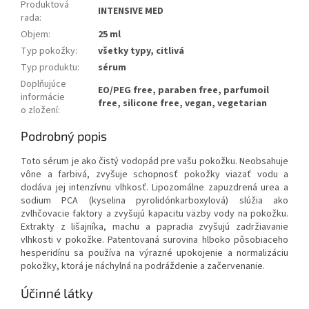
Produktová
INTENSIVE MED
rada
:
Objem
:
25 ml
Typ pokožky
:
všetky typy, citlivá
Typ produktu
:
sérum
Doplňujúce
EO/PEG free, paraben free, parfumoil
informácie
free, silicone free, vegan, vegetarian
o zložení
:
Podrobný popis
Toto sérum je ako čistý vodopád pre vašu pokožku. Neobsahuje
vône a farbivá, zvyšuje schopnosť pokožky viazať vodu a
dodáva jej intenzívnu vlhkosť. Lipozomálne zapuzdrená urea a
sodium PCA (kyselina pyrolidónkarboxylová) slúžia ako
zvlhčovacie faktory a zvyšujú kapacitu väzby vody na pokožku.
Extrakty z lišajníka, machu a papradia zvyšujú zadržiavanie
vlhkosti v pokožke. Patentovaná surovina hlboko pôsobiaceho
hesperidínu sa používa na výrazné upokojenie a normalizáciu
pokožky, ktorá je náchylná na podráždenie a začervenanie.
Účinné látky