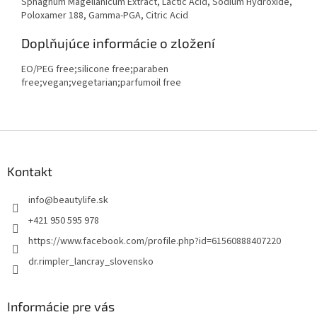
Sphagnum Magellanicum Extract, Lactic Acid, Sodium Hydroxide,
Poloxamer 188, Gamma-PGA, Citric Acid
Doplňujúce informácie o zložení
EO/PEG free;silicone free;paraben
free;vegan;vegetarian;parfumoil free
Z
á
p
Kontakt
ä
t
info
@
beautylife.sk
i
+421 950 595 978
e
https://www.facebook.com/profile.php?id=61560888407220
dr.rimpler_lancray_slovensko
Informácie pre vás