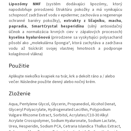
Lipozómy NMF
(systém dodávajúci lipozómy, ktorý
napodobňuje prirodzenú štruktúru pokožky a má vynikajúcu
schopnosť zadržiavať vodu v epiderme; zachováva a regeneruje
ochranné bariéry pokožky),
extrakty z lišajníku
,
machu
,
papradia
,
SmartCrystal hesperidínu
(silný antioxidačný
účinok a normalizácia krvných ciev v zápalových procesoch)
kyselina hyalurónová
(prirodzene sa vyskytujúci polysacharid
pôsobí ako „molekulárna špongia“, ktorá zachytáva a zadržiava
vodu až tisíckrát svojej vlastnej hmotnosti a podporuje
kolagénové vlákna)
Použitie
Aplikujte niekoľko kvapiek na tvár, krk a dekolt ráno a / alebo
večer. Následne použite denný alebo nočný krém.
Zloženie
Aqua, Pentylene Glycol, Glycerin, Propanediol, Alcohol Denat,
Glyceryl Polyacrylate, Hydrogenated Lecithin, Polypodium
Vulgare Rhizome Extract, Sorbitol, Acrylates/C10-30 Alkyl
Acrylate Crosspolymer, Sodium Hyaluronate, Sodium Lactate,
Urea, Hesperidin, Sodium PCA, Cetraria Islandica Thallus Extract,