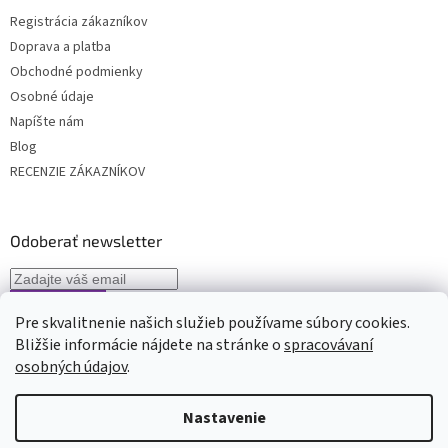
Registrácia zákazníkov
Doprava a platba
Obchodné podmienky
Osobné údaje
Napíšte nám
Blog
RECENZIE ZÁKAZNÍKOV
Odoberať newsletter
Pre skvalitnenie našich služieb používame súbory cookies.
Vložením e-mailu súhlasíte s
podmienkami spracovávania osobných
Bližšie informácie nájdete na stránke o
spracovávaní
údajov
osobných údajov
.
Nastavenie
Vytvoril Shoptet