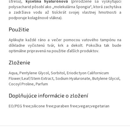
stresu),
kyselina hyalurónová
(prirodzene sa vyskytujúci
polysacharid pôsobí ako „molekulárna špongia“, ktorá zachytáva
a zadržiava vodu až tisíckrát svojej vlastnej hmotnosti a
podporuje kolagénové vlákna).
Použitie
Aplikujte každé ráno a večer pomocou vatového tampónu na
dôkladne vyčistenú tvár, krk a dekolt. Pokožka tak bude
optimálne pripravená na použitie ďalších produktov.
Zloženie
Aqua, Pentylene Glycol, Sorbitol, Eriodictyon Californicum
Flower/Leaf/Stem Extract, Sodium Hyaluronate, Butylene Glycol,
Cocoyl Proline, Parfum
Doplňujúce informácie o zložení
EO/PEG free;silicone free;paraben free;vegan;vegetarian
Z