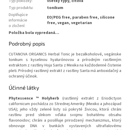
Typ pokožky
:
všetky typy, citlivá
Typ produktu
:
tonikum
Doplňujúce
EO/PEG free, paraben free, silicone
informácie
free, vegan, vegetarian
o zložení
:
Položka bola vypredaná…
Podrobný popis
CUTANOVA ORGANICS Herbal Tonic je bezalkoholové, vegánske
tonikum s kyselinou hyalurónovou a prírodným rastlinným
extraktom z rastliny Hoja Santa z Mexika na každodenné čistenie
pleti. Prírodný rastlinný extrakt z rastliny Santa má antioxidačný a
ochranný účinok.
Účinné látky
Phytessence ™ Holyherb
(rastlinný extrakt z Eriodictyon
californicum pochádza zo Strednej Ameriky (Mexiko a juhozápad
USA); jeho vždy zelené listy sú pokryté živicou, ktorá chráni
rastlinu pred slnkom vďaka svojmu bohatému obsahu
flavonoidov; chráni a posilňuje prirodzený mechanizmus, ktorý
obnovuje DNA v bunkách vystavených ultrafialovému