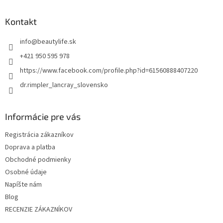
á
p
Kontakt
ä
t
info
@
beautylife.sk
i
+421 950 595 978
e
https://www.facebook.com/profile.php?id=61560888407220
dr.rimpler_lancray_slovensko
Informácie pre vás
Registrácia zákazníkov
Doprava a platba
Obchodné podmienky
Osobné údaje
Napíšte nám
Blog
RECENZIE ZÁKAZNÍKOV