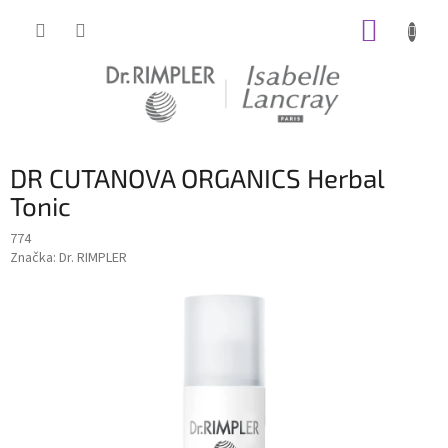
Prejsť
NÁKUP
na
obsah
KOŠÍK
DR CUTANOVA ORGANICS Herbal
Tonic
774
Značka:
Dr. RIMPLER