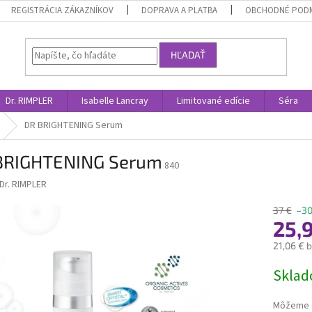
REGISTRÁCIA ZÁKAZNÍKOV
DOPRAVA A PLATBA
OBCHODNÉ POD
HĽADAŤ
Dr. RIMPLER
Isabelle Lancray
Limitované edície
Séra
DR BRIGHTENING Serum
BRIGHTENING Serum
840
Dr. RIMPLER
37 €
–3
25,
21,06 € 
Jednotk
Skla
cena:
Môžeme d