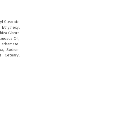
yl Stearate
 Ethylhexyl
hiza Glabra
xuosus Oil,
Carbamate,
uba, Sodium
e, Cetearyl