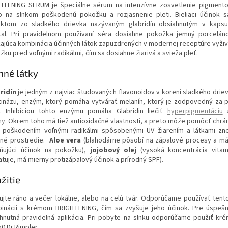
HTENING SERUM je špeciálne sérum na intenzívne zosvetlenie pigment
o na slnkom poškodenú pokožku a rozjasnenie pleti. Bieliaci účinok 
aktom zo sladkého drievka nazývaným glabridín obsiahnutým v kapsu
tal. Pri pravidelnom používaní séra dosiahne pokožka jemný porcelán
kajúca kombinácia účinných látok zapuzdrených v modernej receptúre vyživu
ku pred voľnými radikálmi, čím sa dosiahne žiarivá a svieža pleť.
nné látky
ridín
je jedným z najviac študovaných flavonoidov v koreni sladkého driev
zinázu, enzým, ktorý pomáha vytvárať melanín, ktorý je zodpovedný za 
. Inhibíciou tohto enzýmu pomáha Glabridin liečiť
hyperpigmentáciu
ny.
Okrem toho má tiež antioxidačné vlastnosti, a preto môže pomôcť chrá
 poškodením voľnými radikálmi spôsobenými UV žiarením a látkami zne
tné prostredie.
A
loe vera
(blahodárne pôsobí na zápalové procesy a má 
ňujúci účinok na pokožku),
jojobový olej
(vysoká koncentrácia vitam
atuje, má mierny protizápalový účinok a prírodný SPF).
žitie
kujte ráno a večer lokálne, alebo na celú tvár. Odporúčame používať tent
inácii s krémom BRIGHTENING, čím sa zvyšuje jeho účinok. Pre úspešn
hnutná pravidelná aplikácia. Pri pobyte na slnku odporúčame použiť kré
0 Dr.Rimpler.