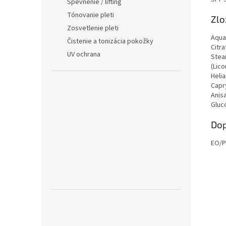
Spevnenie / lifting
Tónovanie pleti
Zlo
Zosvetlenie pleti
Aqua
Čistenie a tonizácia pokožky
Citr
UV ochrana
Stea
(Lic
Heli
Capr
Anis
Gluc
Dop
EO/P