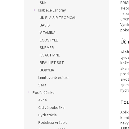
SUN
BRIG
aleb
Isabelle Lancray
extr
UN PLAISIR TROPICAL
Crys
Vyni
BASIS
pokož
VITAMINA
EGOSTYLE
Úči
SURMER
G
lab
ILSACTIVINE
tyro
BEAULIFT SST
kože
škvr
BODYLIA
pred
Limitované edície
živo
zjem
Séra
hydr
Podľa účinku
Akné
Pou
Citlivá pokožka
Apli
Hydratácia
komb
Redukcia vrások
nevy
SPF 5