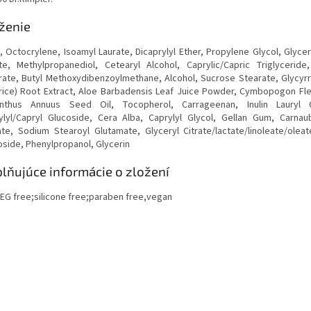
ženie
, Octocrylene, Isoamyl Laurate, Dicaprylyl Ether, Propylene Glycol, Glycer
ate, Methylpropanediol, Cetearyl Alcohol, Caprylic/Capric Triglyceride,
rate, Butyl Methoxydibenzoylmethane, Alcohol, Sucrose Stearate, Glycyrr
orice) Root Extract, Aloe Barbadensis Leaf Juice Powder, Cymbopogon Fle
anthus Annuus Seed Oil, Tocopherol, Carrageenan, Inulin Lauryl 
ylyl/Capryl Glucoside, Cera Alba, Caprylyl Glycol, Gellan Gum, Carna
ate, Sodium Stearoyl Glutamate, Glyceryl Citrate/lactate/linoleate/oleat
oside, Phenylpropanol, Glycerin
lňujúce informácie o zložení
EG free;silicone free;paraben free,vegan