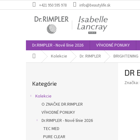
Prejsť
+421 950 595 978
info@beautylife.sk
na
obsah
Dr.RIMPLER - Nové línie 2026
VÝHODNÉ PONUKY
Domov
Kolekcie
Dr. RIMPLER
BRIGHTENING
B
DR 
o
Preskočiť
č
Značka:
Kategórie
kategórie
n
ý
Kolekcie
p
O ZNAČKE DR.RIMPLER
a
VÝHODNÉ PONUKY
n
e
Dr.RIMPLER - Nové línie 2026
l
TEC MED
PURE CLEAR