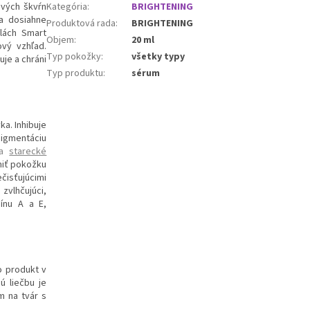
ových škvŕn
Kategória
:
BRIGHTENING
sa dosiahne
Produktová rada
:
BRIGHTENING
lách Smart
Objem
:
20 ml
ový vzhľad.
Typ pokožky
:
všetky typy
je a chráni
Typ produktu
:
sérum
ka. Inhibuje
pigmentáciu
a
starecké
niť pokožku
čisťujúcimi
zvlhčujúci,
ínu A a E,
o produkt v
ú liečbu je
m na tvár s