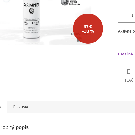
37 €
–30 %
Aktívne b
Detailné 
TLAČ
s
Diskusia
robný popis