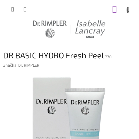
Prejsť
NÁKUP
na
obsah
KOŠÍK
DR BASIC HYDRO Fresh Peel
770
Značka:
Dr. RIMPLER