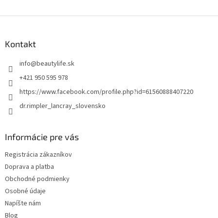
Z
á
p
Kontakt
ä
t
info
@
beautylife.sk
i
+421 950 595 978
e
https://www.facebook.com/profile.php?id=61560888407220
dr.rimpler_lancray_slovensko
Informácie pre vás
Registrácia zákazníkov
Doprava a platba
Obchodné podmienky
Osobné údaje
Napíšte nám
Blog