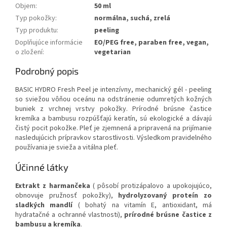
Objem
:
50 ml
Typ pokožky
:
normálna, suchá, zrelá
Typ produktu
:
peeling
Doplňujúce informácie
EO/PEG free, paraben free, vegan,
o zložení
:
vegetarian
Podrobný popis
BASIC HYDRO Fresh Peel je intenzívny, mechanický gél - peeling
so sviežou vôňou oceánu na odstránenie odumretých kožných
buniek z vrchnej vrstvy pokožky. Prírodné brúsne častice
kremíka a bambusu rozpúšťajú keratín, sú ekologické a dávajú
čistý pocit pokožke. Pleť je zjemnená a pripravená na prijímanie
nasledujúcich prípravkov starostlivosti. Výsledkom pravidelného
používania je svieža a vitálna pleť.
Účinné látky
Extrakt z harmančeka
( pôsobí protizápalovo a upokojujúco,
obnovuje pružnosť pokožky)
,
hydrolyzovaný proteín zo
sladkých mandlí
( bohatý na vitamín E, antioxidant, má
hydratačné a ochranné vlastnosti)
,
prírodné brúsne častice z
bambusu a kremíka
.