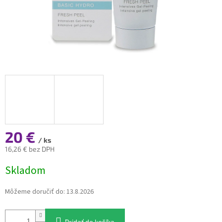
20 €
/ ks
16,26 € bez DPH
Jednotková
Skladom
cena:
Môžeme doručiť do:
13.8.2026
Pridať do košíka