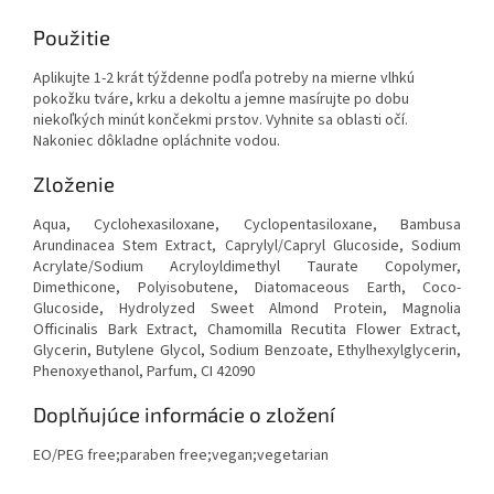
Použitie
Aplikujte 1-2 krát týždenne podľa potreby na mierne vlhkú
pokožku tváre, krku a dekoltu a jemne masírujte po dobu
niekoľkých minút končekmi prstov. Vyhnite sa oblasti očí.
Nakoniec dôkladne opláchnite vodou.
Zloženie
Aqua, Cyclohexasiloxane, Cyclopentasiloxane, Bambusa
Arundinacea Stem Extract, Caprylyl/Capryl Glucoside, Sodium
Acrylate/Sodium Acryloyldimethyl Taurate Copolymer,
Dimethicone, Polyisobutene, Diatomaceous Earth, Coco-
Glucoside, Hydrolyzed Sweet Almond Protein, Magnolia
Officinalis Bark Extract, Chamomilla Recutita Flower Extract,
Glycerin, Butylene Glycol, Sodium Benzoate, Ethylhexylglycerin,
Phenoxyethanol, Parfum, CI 42090
Doplňujúce informácie o zložení
EO/PEG free;paraben free;vegan;vegetarian