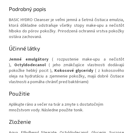
Podrobný popis
BASIC HYDRO Cleanser je veľmi jemná a šetrná čistiaca emulzia,
ktorá dôkladne odstraňuje všetky stopy make-upu a nečistôt
hlboko do pórov pokožky. Prirodzená ochranná vrstva pokožky
ostáva zachovaná.
Účinné látky
Jemné emulgátory
( rozpustenie make-upu a nečistôt
),
Octyldodecanol
( jeho zmäkčujúce vlastnosti dodávajú
pokožke hebký pocit ),
Kokosové glyceridy
( z kokosového
oleja na hydratáciu a zjemnenie pokožky, majú dobré čistiace
vlastnosti a pomáha chrániť pred baktériami)
Použitie
Aplikujte ráno a večer na tvár a zmyte s dostatočným
množstvom vody. Následne použite tonik.
Zloženie
Aqua, Ethylhexyl Stearate, Octyldodecanol, Glycerin, Sucrose