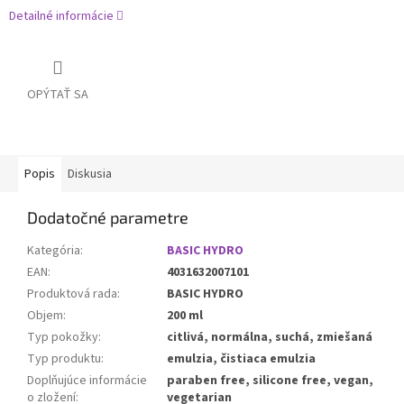
Detailné informácie
OPÝTAŤ SA
Popis
Diskusia
Dodatočné parametre
Kategória
:
BASIC HYDRO
EAN
:
4031632007101
Produktová rada
:
BASIC HYDRO
Objem
:
200 ml
Typ pokožky
:
citlivá, normálna, suchá, zmiešaná
Typ produktu
:
emulzia, čistiaca emulzia
Doplňujúce informácie
paraben free, silicone free, vegan,
o zložení
:
vegetarian