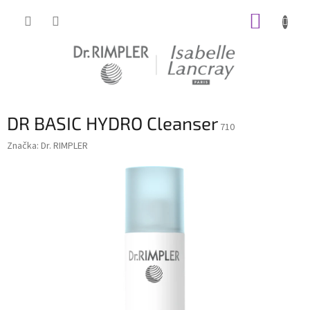
Prejsť
NÁKUP
na
obsah
KOŠÍK
DR BASIC HYDRO Cleanser
710
Značka:
Dr. RIMPLER