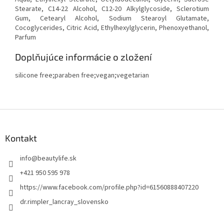
Stearate, C14-22 Alcohol, C12-20 Alkylglycoside, Sclerotium
Gum, Cetearyl Alcohol, Sodium Stearoyl Glutamate,
Cocoglycerides, Citric Acid, Ethylhexylglycerin, Phenoxyethanol,
Parfum
Doplňujúce informácie o zložení
silicone free;paraben free;vegan;vegetarian
Z
á
p
Kontakt
ä
t
info
@
beautylife.sk
i
+421 950 595 978
e
https://www.facebook.com/profile.php?id=61560888407220
dr.rimpler_lancray_slovensko