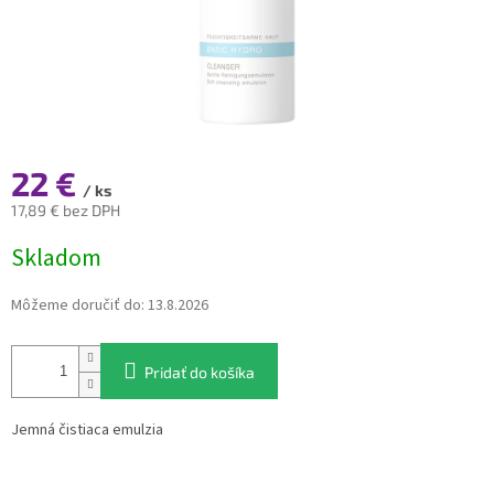
22 €
/ ks
17,89 € bez DPH
Jednotková
Skladom
cena:
Môžeme doručiť do:
13.8.2026
Pridať do košíka
Jemná čistiaca emulzia